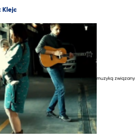
 Klejc
muzyką związany 