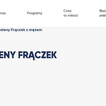
Czas
Słuc
 nas
Programy
to miłość
onli
aleny Frączek z mężem
ENY FRĄCZEK