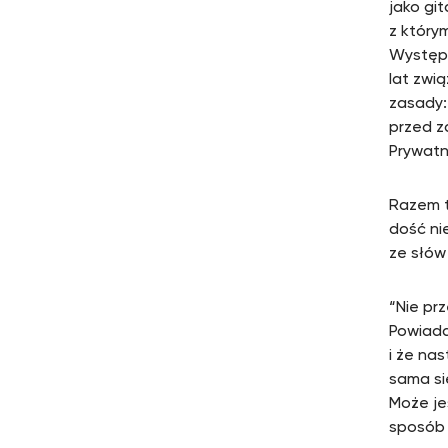
jako gi
z który
Występo
lat zwi
zasady:
przed z
Prywatn
Razem tw
dość ni
ze słów
“Nie pr
Powiada
i że na
sama si
Może je
sposób 