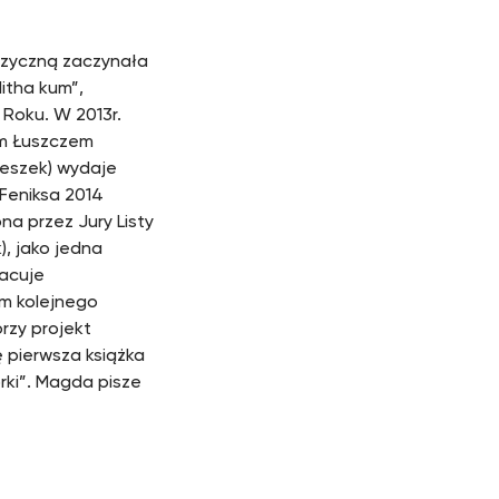
muzyczną zaczynała
litha kum”,
 Roku. W 2013r.
em Łuszczem
Peszek) wydaje
 Feniksa 2014
na przez Jury Listy
), jako jedna
racuje
m kolejnego
rzy projekt
 pierwsza książka
ki”. Magda pisze