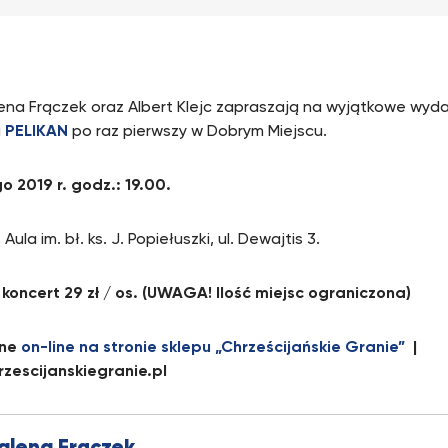
na Frączek oraz Albert Klejc zapraszają na wyjątkowe wyda
u
PELIKAN
po raz pierwszy w Dobrym Miejscu.
go 2019 r. g
odz.: 19.00.
 Aula im. bł. ks. J. Popiełuszki, ul. Dewajtis 3.
– koncert 29 zł / os. (UWAGA! Ilość miejsc ograniczona)
ne
on-line na stronie sklepu „Chrześcijańskie Granie”
|
zescijanskiegranie.pl