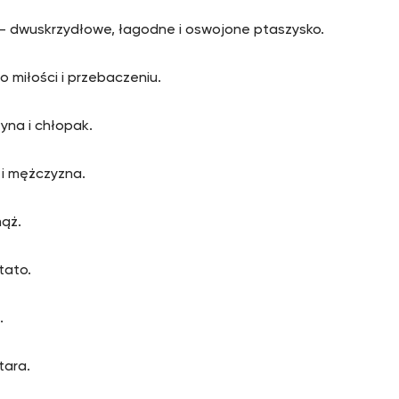
 – dwuskrzydłowe, łagodne i oswojone ptaszysko.
 o miłości i przebaczeniu.
yna i chłopak.
 i mężczyzna.
mąż.
tato.
.
itara.