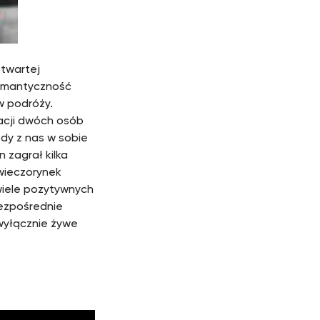
otwartej
romantyczność
w podróży.
lacji dwóch osób
żdy z nas w sobie
 zagrał kilka
 wieczorynek
wiele pozytywnych
bezpośrednie
wyłącznie żywe