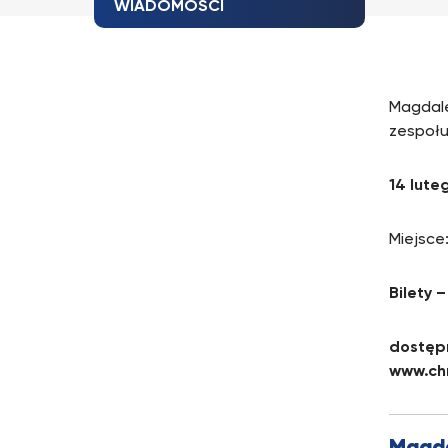
WIADOMOŚCI
Magdale
zespoł
14 lute
Miejsce:
Bilety 
dostęp
www.chr