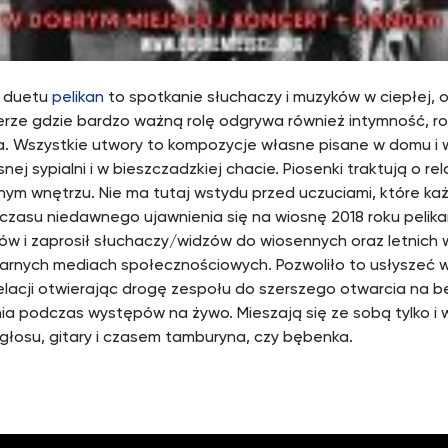
t duetu
pelikan
to spotkanie słuchaczy i muzyków w ciepłej, 
rze gdzie bardzo ważną rolę odgrywa również intymność, 
a. Wszystkie utwory to kompozycje własne pisane w domu i 
ej sypialni i w bieszczadzkiej chacie. Piosenki traktują o re
snym wnętrzu. Nie ma tutaj wstydu przed uczuciami, które ka
czasu niedawnego ujawnienia się na wiosnę 2018 roku pelikan
ów i zaprosił słuchaczy/widzów do wiosennych oraz letnich
arnych mediach społecznościowych. Pozwoliło to usłyszeć 
i relacji otwierając drogę zespołu do szerszego otwarcia na 
ia podczas występów na żywo. Mieszają się ze sobą tylko i 
 głosu, gitary i czasem tamburyna, czy bębenka.