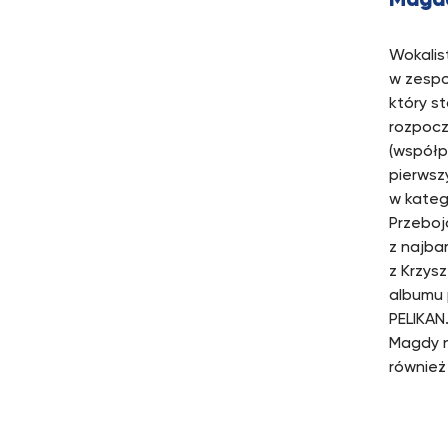
Magda
Wokalis
w zespol
który s
rozpocz
(współp
pierwsz
w kateg
Przeboj
z najba
z Krzys
albumu 
PELIKAN
Magdy n
również 