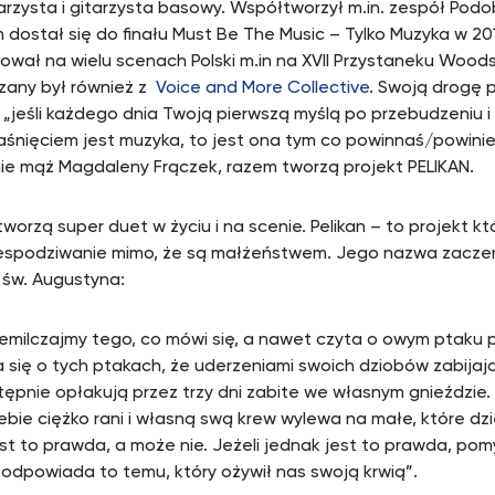
tarzysta i gitarzysta basowy. Współtworzył m.in. zespół Podo
m dostał się do finału Must Be The Music – Tylko Muzyka w 201
wał na wielu scenach Polski m.in na XVII Przystaneku Woods
ązany był również z
Voice and More Collective
. Swoją drogę 
 „jeśli każdego dnia Twoją pierwszą myślą po przebudzeniu i
aśnięciem jest muzyka, to jest ona tym co powinnaś/powinien
ie mąż Magdaleny Frączek, razem tworzą projekt PELIKAN.
orzą super duet w życiu i na scenie. Pelikan – to projekt któ
espodziwanie mimo, że są małżeństwem. Jego nazwa zaczer
 św. Augustyna:
zemilczajmy tego, co mówi się, a nawet czyta o owym ptaku pe
 się o tych ptakach, że uderzeniami s
woich dziobów zabijaj
stępnie opłakują przez trzy dni zabite we własnym gnieździe
ebie ciężko rani i własną swą krew wylewa na małe, które dzię
st to prawda, a może nie. Jeżeli jednak jest to prawda, pomyś
odpowiada to temu, który ożywił nas swoją krwią”.