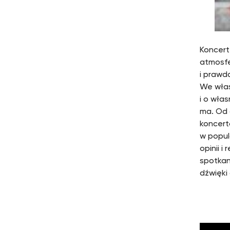
Koncer
atmosfe
i prawd
We własn
i o wła
ma. Od 
koncert
w popul
opinii 
spotkan
dźwięki