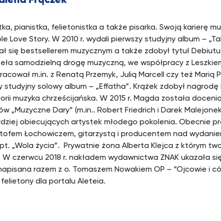
lena Frączek
tka, pianistka, felietonistka a także pisarka. Swoją karierę 
e Love Story. W 2010 r. wydali pierwszy studyjny album – „Ta
tał się bestsellerem muzycznym a także zdobył tytuł Debiutu
eła samodzielną drogę muzyczną, we współpracy z Leszki
racował m.in. z Renatą Przemyk, Julią Marcell czy też Marią 
y studyjny solowy album – „Effatha”. Krążek zdobył nagrodę
orii muzyka chrześcijańska. W 2015 r. Magda została docenio
ów „Muzyczne Dary” (m.in.. Robert Friedrich i Darek Malejonek
rdziej obiecujących artystek młodego pokolenia. Obecnie p
ztofem Łochowiczem, gitarzystą i producentem nad wydanie
pt. „Wola życia”. Prywatnie żona Alberta Klejca z którym two
. W czerwcu 2018 r. nakładem wydawnictwa ZNAK ukazała się
apisana razem z o. Tomaszem Nowakiem OP – “Ojcowie i cór
felietony dla portalu Aleteia.