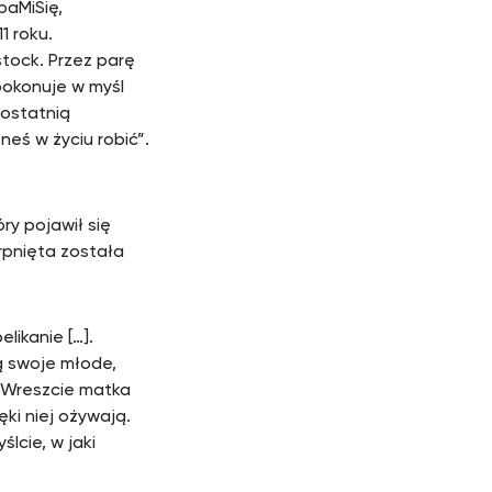
baMiSię,
1 roku.
tock. Przez parę
pokonuje w myśl
 ostatnią
eś w życiu robić”.
ry pojawił się
pnięta została
likanie […].
ą swoje młode,
. Wreszcie matka
ki niej ożywają.
lcie, w jaki