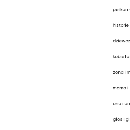
pelikan
historie
dziewcz
kobieta
żona i 
mama i 
ona i on
głos i g