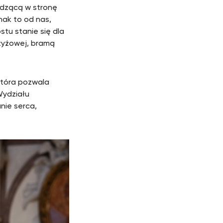
adzącą w stronę
nak to od nas,
tu stanie się dla
zyżowej, bramą
która pozwala
Wydziału
nie serca,