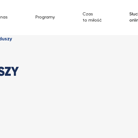
Czas
Słuc
 nas
Programy
to miłość
onli
duszy
SZY