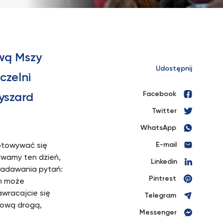
wą Mszy
Udostępnij
czelni
Facebook
Ryszard
Twitter
WhatsApp
E-mail
gotowywać się
ywamy ten dzień,
Linkedin
 zadawania pytań:
Pintrest
an może
awracajcie się
Telegram
niową drogą,
Messenger