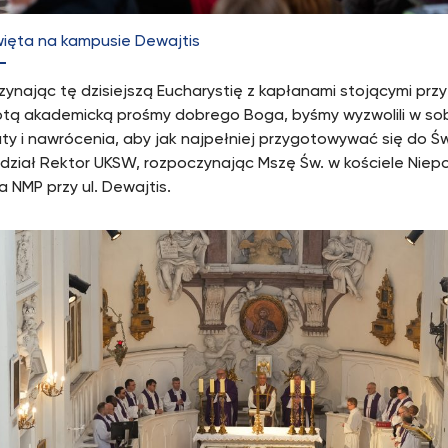
ięta na kampusie Dewajtis
ynając tę dzisiejszą Eucharystię z kapłanami stojącymi przy 
tą akademicką prośmy dobrego Boga, byśmy wyzwolili w sobie
ty i nawrócenia, aby jak najpełniej przygotowywać się do Św
dział Rektor UKSW, rozpoczynając Mszę Św. w kościele Nie
a NMP przy ul. Dewajtis.