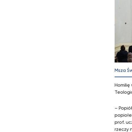
Msza Św
Homilię 
Teolog
– Popió
popiołe
prof. uc
rzeczy 