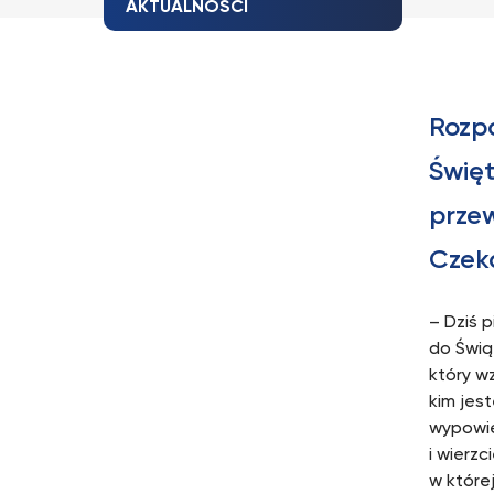
AKTUALNOŚCI
Rozp
Święt
przew
Czeka
– Dziś 
do Świą
który w
kim jes
wypowie
i wierz
w które