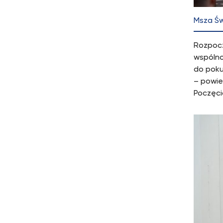
Msza Św
Rozpocz
wspólno
do poku
– powie
Poczęci