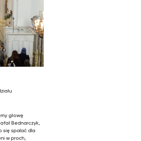
działu
jemy głowę
Rafał Bednarczyk,
o się spalać dla
ni w proch,