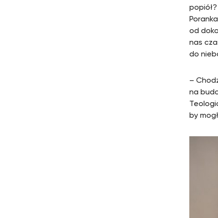
popiół?
Poranka
od doko
nas cza
do nieb
– Chodz
na budo
Teologi
by mogł