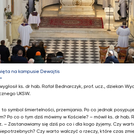
ięta na kampusie Dewajtis
wygłosił ks. dr hab. Rafał Bednarczyk, prof. ucz., dziekan Wy
icznego UKSW.
ł to symbol śmiertelności, przemijania. Po co jednak posypu
m? Po co o tym dziś mówimy w Kościele? – mówił ks. dr hab. 
z. – Zastanawiamy się dziś po co i dla kogo żyjemy. Czy wart
niepotrzebnych? Czy warto walczyć o rzeczy, które czas zmie