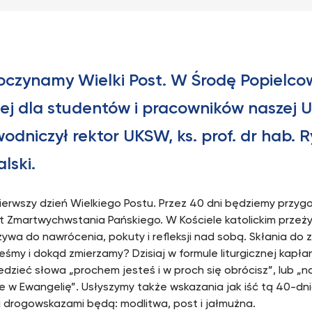
oczynamy Wielki Post. W Środę Popielco
ej dla studentów i pracowników naszej U
odniczył rektor UKSW, ks. prof. dr hab. 
lski.
pierwszy dzień Wielkiego Postu. Przez 40 dni będziemy przy
t Zmartwychwstania Pańskiego. W Kościele katolickim przeż
zywa do nawrócenia, pokuty i refleksji nad sobą. Skłania do
teśmy i dokąd zmierzamy? Dzisiaj w formule liturgicznej kapł
dzieć słowa „prochem jesteś i w proch się obrócisz”, lub „n
cie w Ewangelię”. Usłyszymy także wskazania jak iść tą 40-d
j drogowskazami będą: modlitwa, post i jałmużna.