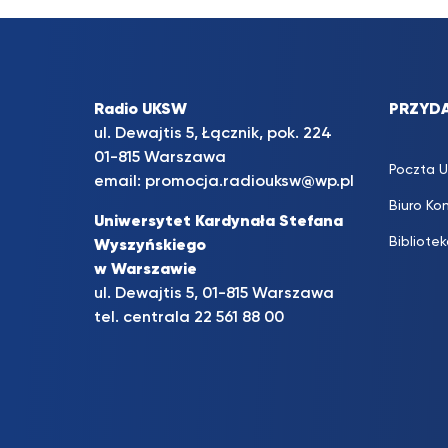
Radio UKSW
PRZYDA
ul. Dewajtis 5, Łącznik, pok. 224
01-815 Warszawa
Poczta 
email:
promocja.radiouksw@wp.pl
Biuro Ko
Uniwersytet Kardynała Stefana
Bibliote
Wyszyńskiego
w Warszawie
ul. Dewajtis 5, 01-815 Warszawa
tel. centrala 22 561 88 00