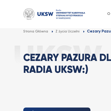
Przejdź
do
O
treści
Cezary Pazu
Strona Główna
Z życia Uczelni
CEZARY PAZURA D
RADIA UKSW:)