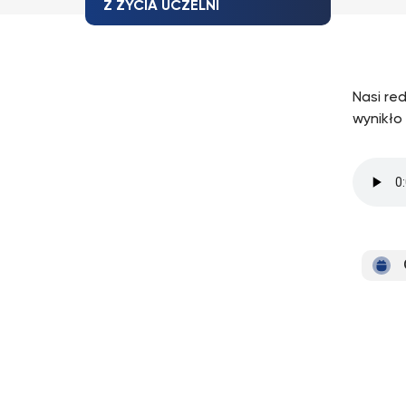
Z ŻYCIA UCZELNI
Nasi re
wynikło