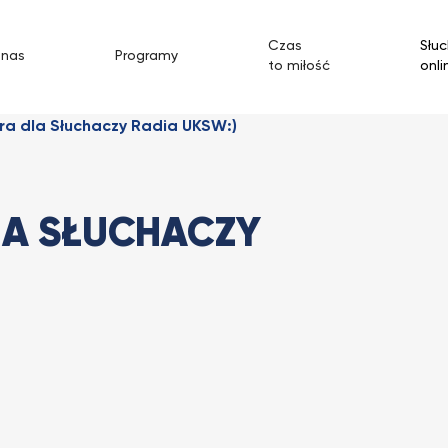
Czas
Słuc
 nas
Programy
to miłość
onli
ra dla Słuchaczy Radia UKSW:)
LA SŁUCHACZY