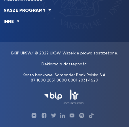
NASZE PROGRAMY
INNE
BKiP UKSW
/ © 2022 UKSW. Wszelkie prawa zastrzeżone.
Deklaracja dostępności
Konto bankowe: Santander Bank Polska S.A.
87 1090 2851 0000 0001 2031 4629
Profil
Profil
Profil
Profil
UKSW
Profil
TikTok
radia
radia
UKSW
UKSW
YouTube
UKSW
UKSW
UKSW
UKSW
Twitter
Linkedin
YouTube